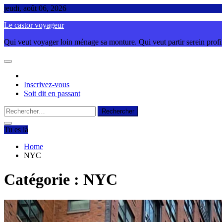
Skip
jeudi, août 06, 2026
to
Le castor voyageur
content
Qui veut voyager loin ménage sa monture. Qui veut partir serein profite
Inscrivez-vous
Soit dit en passant
Rechercher :
Tu es là
Home
NYC
Catégorie :
NYC