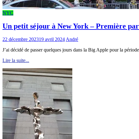
NYC
Un petit séjour à New York – Première par
22 décembre 2023
19 avril 2024
André
J’ai décidé de passer quelques jours dans la Big Apple pour la pério
Lire la suite...