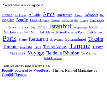
Catégories
Amis
Albanie
Aéroport
Airbnb
Amsterdam
Bar
Air France
Anvers
Bouffe
Belgique
Champs Élysées
Copenhague
Espressolab
Château
Disney
Istanbul
Hôtel
France
Mardin
Magasinage
Europe
Gay
OutGames
McDonald’s
Montréal
Notre-Dame de Paris
Métro
Mer
Paris
Taksim
Restaurant
Sultanahmet
Plage
Souvenirs
Turquie
Toronto
Turkish Airlines
Türkiye
Train
Tour Eiffel
Voyage
île de la Réunion
Vacances
île Maurice
İstiklal Caddesi
Tous les droits sont réservés 2025.
Proudly powered by WordPress
|
Theme: Refined Magazine by
Candid Themes
.