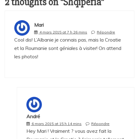
2 thoughts on “
Shqipëria
”
Mari
4 mars 2015 at 7 h 26 mins
Répondre
Cool dis! L’Albanie je connais pas, mais la Croatie
et la Roumanie sont géniales à visiter! On attend
les photos!
André
6 mars 2015 at 15 h 14 mins
Répondre
Hey Mari ! Vraiment ? vous avez fait la