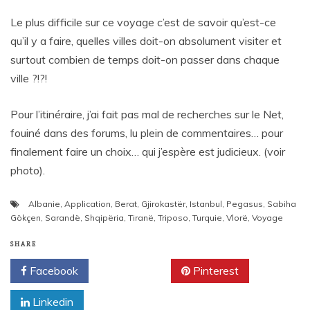
Le plus difficile sur ce voyage c’est de savoir qu’est-ce
qu’il y a faire, quelles villes doit-on absolument visiter et
surtout combien de temps doit-on passer dans chaque
ville ?!?!
Pour l’itinéraire, j’ai fait pas mal de recherches sur le Net,
fouiné dans des forums, lu plein de commentaires… pour
finalement faire un choix… qui j’espère est judicieux. (voir
photo).
Albanie
,
Application
,
Berat
,
Gjirokastër
,
Istanbul
,
Pegasus
,
Sabiha
Gökçen
,
Sarandë
,
Shqipëria
,
Tiranë
,
Triposo
,
Turquie
,
Vlorë
,
Voyage
SHARE
Facebook
Twitter
Pinterest
Linkedin