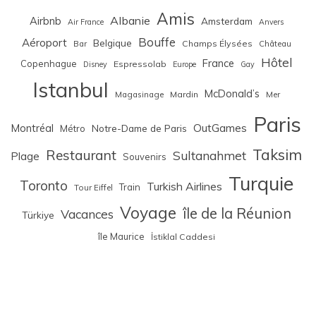
Amis
Albanie
Airbnb
Amsterdam
Air France
Anvers
Bouffe
Aéroport
Belgique
Bar
Champs Élysées
Château
Hôtel
France
Copenhague
Espressolab
Disney
Europe
Gay
Istanbul
McDonald’s
Magasinage
Mardin
Mer
Paris
Montréal
OutGames
Notre-Dame de Paris
Métro
Taksim
Restaurant
Sultanahmet
Plage
Souvenirs
Turquie
Toronto
Turkish Airlines
Train
Tour Eiffel
Voyage
île de la Réunion
Vacances
Türkiye
île Maurice
İstiklal Caddesi