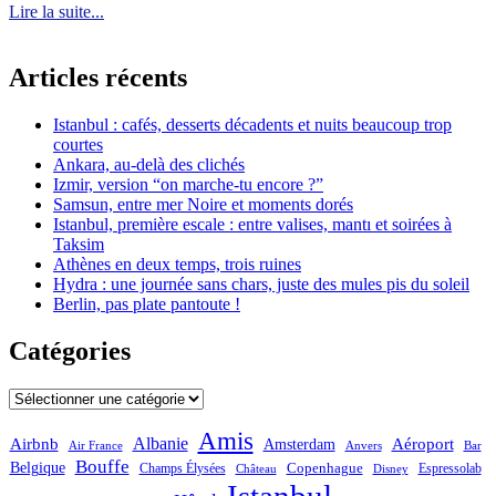
Lire la suite...
Articles récents
Istanbul : cafés, desserts décadents et nuits beaucoup trop
courtes
Ankara, au-delà des clichés
Izmir, version “on marche-tu encore ?”
Samsun, entre mer Noire et moments dorés
Istanbul, première escale : entre valises, mantı et soirées à
Taksim
Athènes en deux temps, trois ruines
Hydra : une journée sans chars, juste des mules pis du soleil
Berlin, pas plate pantoute !
Catégories
Catégories
Amis
Albanie
Aéroport
Airbnb
Amsterdam
Bar
Air France
Anvers
Bouffe
Belgique
Champs Élysées
Copenhague
Espressolab
Château
Disney