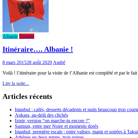
Albanie
Turquie
Itinéraire…. Albanie !
8 mars 2015
28 août 2020
André
Voilà ! l’itinéraire pour la visite de l’Albanie est complété et par le fa
Lire la suite...
Articles récents
Istanbul : cafés, desserts décadents et nuits beaucoup trop court
Ankara, au-delà des clichés
Izmir, version “on marche-tu encore ?”
Samsun, entre mer Noire et moments dorés
Istanbul, première escale : entre valises, mantı et soirées à Taks
Athènes en deux temps, trois ruines