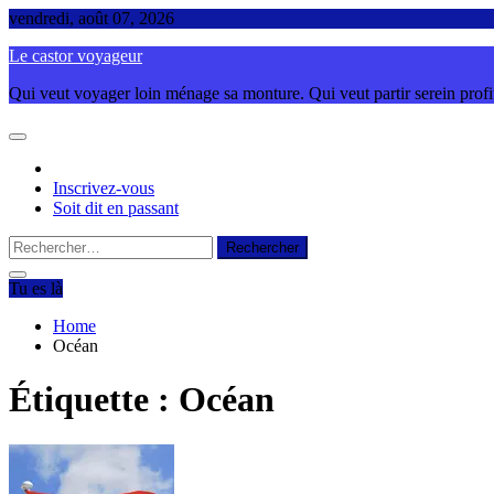
Skip
vendredi, août 07, 2026
to
Le castor voyageur
content
Qui veut voyager loin ménage sa monture. Qui veut partir serein profite
Inscrivez-vous
Soit dit en passant
Rechercher :
Tu es là
Home
Océan
Étiquette :
Océan