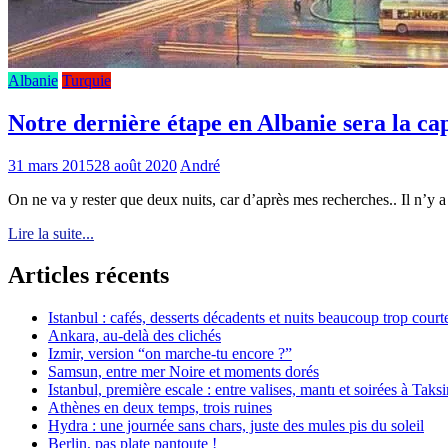
Albanie
Turquie
Notre dernière étape en Albanie sera la cap
31 mars 2015
28 août 2020
André
On ne va y rester que deux nuits, car d’après mes recherches.. Il n’y a
Lire la suite...
Articles récents
Istanbul : cafés, desserts décadents et nuits beaucoup trop court
Ankara, au-delà des clichés
Izmir, version “on marche-tu encore ?”
Samsun, entre mer Noire et moments dorés
Istanbul, première escale : entre valises, mantı et soirées à Taks
Athènes en deux temps, trois ruines
Hydra : une journée sans chars, juste des mules pis du soleil
Berlin, pas plate pantoute !