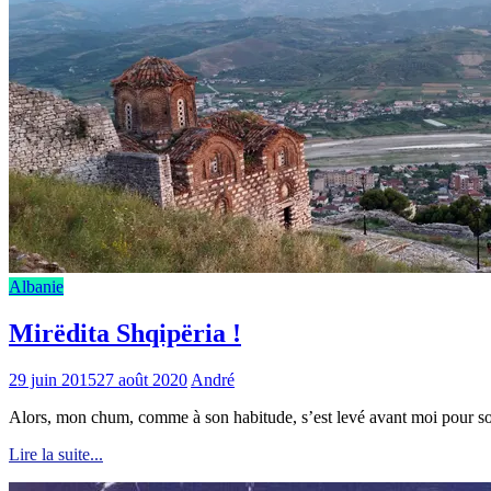
Albanie
Mirëdita Shqipëria !
29 juin 2015
27 août 2020
André
Alors, mon chum, comme à son habitude, s’est levé avant moi pour sort
Lire la suite...