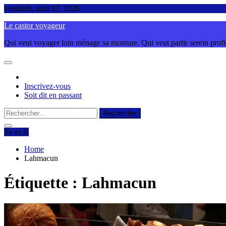
Skip
vendredi, août 07, 2026
to
Le castor voyageur
content
Qui veut voyager loin ménage sa monture. Qui veut partir serein profite
Inscrivez-vous
Soit dit en passant
Rechercher :
Tu es là
Home
Lahmacun
Étiquette :
Lahmacun