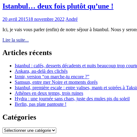
Istanbul… deux fois plutôt qu’une !
20 avril 2015
18 novembre 2022
André
Ici, je vais vous parler (enfin) de notre séjour à Istanbul. Nous y se
Lire la suite...
Articles récents
Istanbul : cafés, desserts décadents et nuits beaucoup trop court
Ankara, au-delà des clichés
Izmir, version “on marche-tu encore ?”
Samsun, entre mer Noire et moments dorés
Istanbul, première escale : entre valises, mantı et soirées à Taks
Athènes en deux temps, trois ruines
Hydra : une journée sans chars, juste des mules pis du soleil
Berlin, pas plate pantoute !
Catégories
Catégories