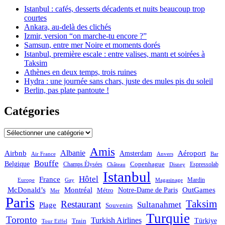
Istanbul : cafés, desserts décadents et nuits beaucoup trop
courtes
Ankara, au-delà des clichés
Izmir, version “on marche-tu encore ?”
Samsun, entre mer Noire et moments dorés
Istanbul, première escale : entre valises, mantı et soirées à
Taksim
Athènes en deux temps, trois ruines
Hydra : une journée sans chars, juste des mules pis du soleil
Berlin, pas plate pantoute !
Catégories
Catégories
Amis
Albanie
Aéroport
Airbnb
Amsterdam
Bar
Air France
Anvers
Bouffe
Belgique
Champs Élysées
Copenhague
Espressolab
Château
Disney
Istanbul
Hôtel
France
Mardin
Magasinage
Europe
Gay
OutGames
McDonald’s
Montréal
Notre-Dame de Paris
Métro
Mer
Paris
Taksim
Restaurant
Sultanahmet
Plage
Souvenirs
Turquie
Toronto
Turkish Airlines
Türkiye
Train
Tour Eiffel