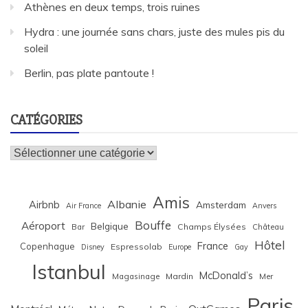
Athènes en deux temps, trois ruines
Hydra : une journée sans chars, juste des mules pis du
soleil
Berlin, pas plate pantoute !
CATÉGORIES
Catégories
Amis
Albanie
Airbnb
Amsterdam
Air France
Anvers
Bouffe
Aéroport
Belgique
Bar
Champs Élysées
Château
Hôtel
France
Copenhague
Espressolab
Disney
Europe
Gay
Istanbul
McDonald’s
Magasinage
Mardin
Mer
Paris