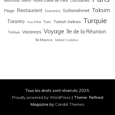
Montréal
OutGames
Notre-Dame de Paris
Métro
Taksim
Restaurant
Sultanahmet
Plage
Souvenirs
Turquie
Toronto
Turkish Airlines
Train
Tour Eiffel
Voyage
île de la Réunion
Vacances
Türkiye
île Maurice
İstiklal Caddesi
Tous les droits sont réservés 2025.
Proudly powered by WordPress
|
Theme: Refined
Magazine by
Candid Themes
.