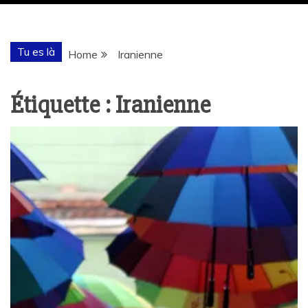
Tu es là
Home
Iranienne
Étiquette :
Iranienne