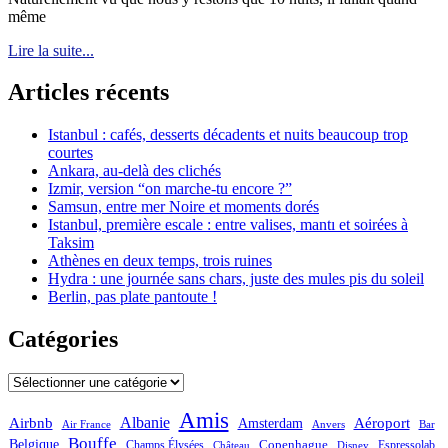
même
Lire la suite...
Articles récents
Istanbul : cafés, desserts décadents et nuits beaucoup trop
courtes
Ankara, au-delà des clichés
Izmir, version “on marche-tu encore ?”
Samsun, entre mer Noire et moments dorés
Istanbul, première escale : entre valises, mantı et soirées à
Taksim
Athènes en deux temps, trois ruines
Hydra : une journée sans chars, juste des mules pis du soleil
Berlin, pas plate pantoute !
Catégories
Catégories
Amis
Albanie
Aéroport
Airbnb
Amsterdam
Bar
Air France
Anvers
Bouffe
Belgique
Champs Élysées
Copenhague
Espressolab
Château
Disney