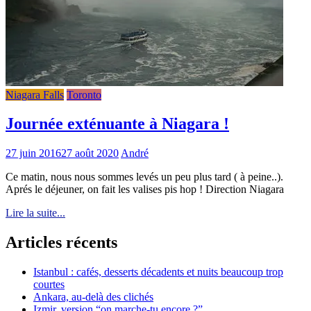
Niagara Falls
Toronto
Journée exténuante à Niagara !
27 juin 2016
27 août 2020
André
Ce matin, nous nous sommes levés un peu plus tard ( à peine..).
Aprés le déjeuner, on fait les valises pis hop ! Direction Niagara
Lire la suite...
Articles récents
Istanbul : cafés, desserts décadents et nuits beaucoup trop
courtes
Ankara, au-delà des clichés
Izmir, version “on marche-tu encore ?”