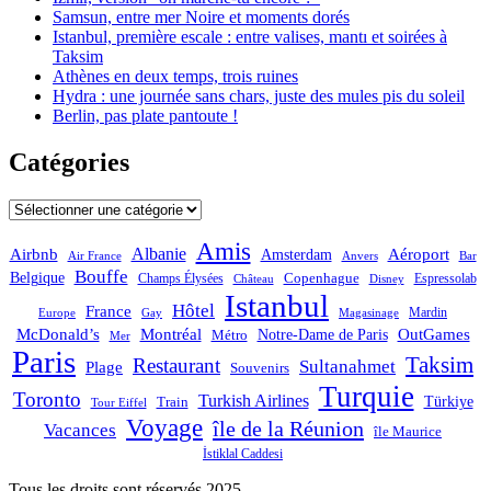
Samsun, entre mer Noire et moments dorés
Istanbul, première escale : entre valises, mantı et soirées à
Taksim
Athènes en deux temps, trois ruines
Hydra : une journée sans chars, juste des mules pis du soleil
Berlin, pas plate pantoute !
Catégories
Catégories
Amis
Albanie
Aéroport
Airbnb
Amsterdam
Bar
Air France
Anvers
Bouffe
Belgique
Champs Élysées
Copenhague
Espressolab
Château
Disney
Istanbul
Hôtel
France
Mardin
Magasinage
Europe
Gay
OutGames
McDonald’s
Montréal
Notre-Dame de Paris
Métro
Mer
Paris
Taksim
Restaurant
Sultanahmet
Plage
Souvenirs
Turquie
Toronto
Turkish Airlines
Türkiye
Train
Tour Eiffel
Voyage
île de la Réunion
Vacances
île Maurice
İstiklal Caddesi
Tous les droits sont réservés 2025.