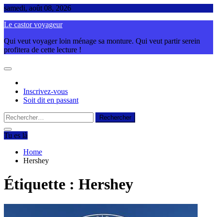
Skip
samedi, août 08, 2026
to
Le castor voyageur
content
Qui veut voyager loin ménage sa monture. Qui veut partir serein
profitera de cette lecture !
Inscrivez-vous
Soit dit en passant
Rechercher :
Tu es là
Home
Hershey
Étiquette :
Hershey