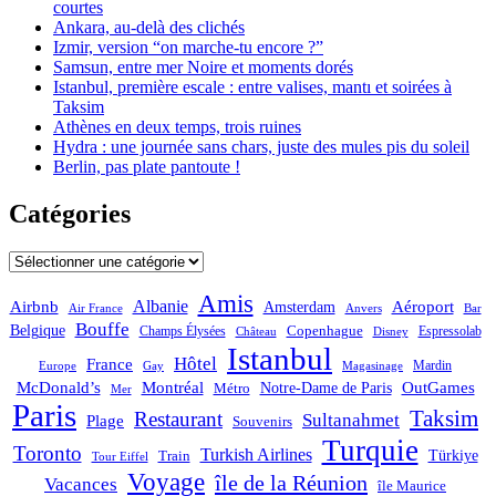
courtes
Ankara, au-delà des clichés
Izmir, version “on marche-tu encore ?”
Samsun, entre mer Noire et moments dorés
Istanbul, première escale : entre valises, mantı et soirées à
Taksim
Athènes en deux temps, trois ruines
Hydra : une journée sans chars, juste des mules pis du soleil
Berlin, pas plate pantoute !
Catégories
Catégories
Amis
Albanie
Aéroport
Airbnb
Amsterdam
Bar
Air France
Anvers
Bouffe
Belgique
Champs Élysées
Copenhague
Espressolab
Château
Disney
Istanbul
Hôtel
France
Mardin
Magasinage
Europe
Gay
OutGames
McDonald’s
Montréal
Notre-Dame de Paris
Métro
Mer
Paris
Taksim
Restaurant
Sultanahmet
Plage
Souvenirs
Turquie
Toronto
Turkish Airlines
Türkiye
Train
Tour Eiffel
Voyage
île de la Réunion
Vacances
île Maurice