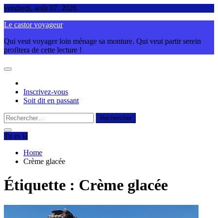
Skip
vendredi, août 07, 2026
to
Le castor voyageur
content
Qui veut voyager loin ménage sa monture. Qui veut partir serein
profitera de cette lecture !
Inscrivez-vous
Soit dit en passant
Rechercher :
Tu es là
Home
Crème glacée
Étiquette :
Crème glacée