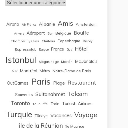
Catégories
Amis
Albanie
Airbnb
Amsterdam
Air France
Bouffe
Aéroport
Belgique
Bar
Anvers
Copenhague
Champs Élysées
Château
Disney
Hôtel
France
Espressolab
Europe
Gay
Istanbul
McDonald’s
Magasinage
Mardin
Montréal
Notre-Dame de Paris
Métro
Mer
Paris
Restaurant
OutGames
Plage
Taksim
Sultanahmet
Souvenirs
Toronto
Turkish Airlines
Train
Tour Eiffel
Turquie
Voyage
Vacances
Türkiye
île de la Réunion
île Maurice