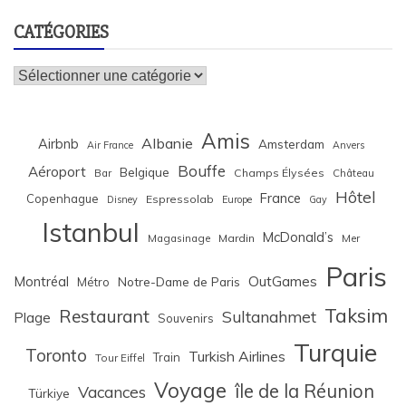
CATÉGORIES
Catégories
Amis
Albanie
Airbnb
Amsterdam
Air France
Anvers
Bouffe
Aéroport
Belgique
Bar
Champs Élysées
Château
Hôtel
France
Copenhague
Espressolab
Disney
Europe
Gay
Istanbul
McDonald’s
Magasinage
Mardin
Mer
Paris
Montréal
OutGames
Notre-Dame de Paris
Métro
Taksim
Restaurant
Sultanahmet
Plage
Souvenirs
Turquie
Toronto
Turkish Airlines
Train
Tour Eiffel
Voyage
île de la Réunion
Vacances
Türkiye