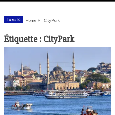
Tu es là
Home
CityPark
Étiquette :
CityPark