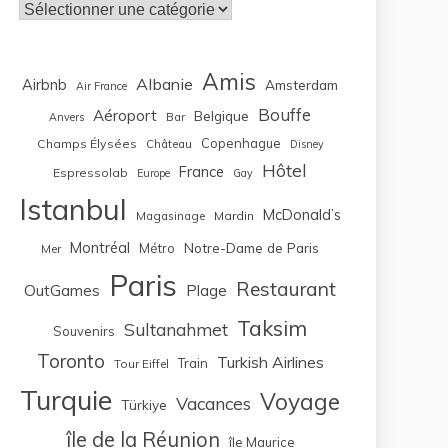
Catégories
Amis
Albanie
Airbnb
Amsterdam
Air France
Bouffe
Aéroport
Belgique
Bar
Anvers
Copenhague
Champs Élysées
Château
Disney
Hôtel
France
Espressolab
Europe
Gay
Istanbul
McDonald’s
Magasinage
Mardin
Montréal
Notre-Dame de Paris
Métro
Mer
Paris
Restaurant
OutGames
Plage
Taksim
Sultanahmet
Souvenirs
Toronto
Turkish Airlines
Train
Tour Eiffel
Turquie
Voyage
Vacances
Türkiye
île de la Réunion
île Maurice