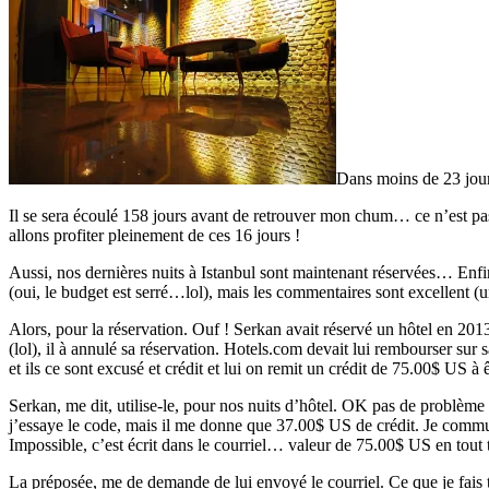
Dans moins de 23 jours
Il se sera écoulé 158 jours avant de retrouver mon chum… ce n’est pas 
allons profiter pleinement de ces 16 jours !
Aussi, nos dernières nuits à Istanbul sont maintenant réservées… Enfi
(oui, le budget est serré…lol), mais les commentaires sont excellent (
Alors, pour la réservation. Ouf ! Serkan avait réservé un hôtel en 2013
(lol), il à annulé sa réservation. Hotels.com devait lui rembourser su
et ils ce sont excusé et crédit et lui on remit un crédit de 75.00$ US 
Serkan, me dit, utilise-le, pour nos nuits d’hôtel. OK pas de problèm
j’essaye le code, mais il me donne que 37.00$ US de crédit. Je com
Impossible, c’est écrit dans le courriel… valeur de 75.00$ US en tout 
La préposée, me de demande de lui envoyé le courriel. Ce que je fais to