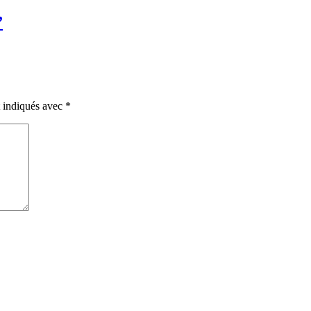
”
t indiqués avec
*