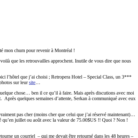
uitté mon chum pour revenir à Montréal !
oilà que les retrouvailles approchent. Inutile de vous dire que nous
i l’hôtel que j’ai choisi ; Retropera Hotel – Special Class, un 3***
 photos sur leur
site
…
 quelque chose… ben il ce qu’il à faire. Mais après discutions avec moi
é fait. Après quelques semaines d’attente, Serkan à communiqué avec eux
 vraiment pas cher (moins cher que celui que j’ai réservé maintenant)…
isé qu’en juillet ou août avec la valeur de 75.00$US !! Quoi ? Non !
retourne un courriel – qui me devait être retourné dans les 48 heures –