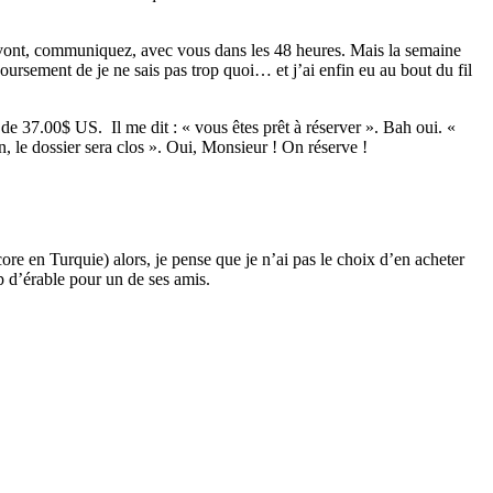
ls vont, communiquez, avec vous dans les 48 heures. Mais la semaine
rsement de je ne sais pas trop quoi… et j’ai enfin eu au bout du fil
 de 37.00$ US. Il me dit : « vous êtes prêt à réserver ». Bah oui. «
, le dossier sera clos ». Oui, Monsieur ! On réserve !
ore en Turquie) alors, je pense que je n’ai pas le choix d’en acheter
p d’érable pour un de ses amis.