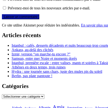
Prévenez-moi de tous les nouveaux articles par e-mail.
Ce site utilise Akismet pour réduire les indésirables.
En savoir plus su
Articles récents
Istanbul : cafés, desserts décadents et nuits beaucoup trop court
Ankara, au-delà des clichés
Izmir, version “on marche-tu encore ?”
Samsun, entre mer Noire et moments dorés
Istanbul, première escale : entre valises, mantı et soirées à Taks
Athènes en deux temps, trois ruines
Hydra : une journée sans chars, juste des mules pis du soleil
Berlin, pas plate pantoute !
Catégories
Catégories
Amis
Albanie
Aéropor
Airbnb
Amsterdam