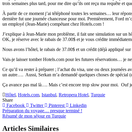
trois semaines plus tard, pour me dire qu’ils ont reçu ma requête et que 
À partir de ce moment j’ai téléphoné toutes les semaines… leur répons
dernière fut une journée chanceuse pour moi. Premièrement, Ford m’ont
un employé (Jean-Marie) compétant chez Hotels.com !
J’explique à Jean-Marie mon problème, il fait une simulation sur un hô
OK, je réserve avec le rabais de 37.00$ et je vous crédite immédiateme
Nous avons l’hôtel, le rabais de 37.00$ et un crédit (déjà appliqué su
Vais-je laisser tomber Hotels.com pour les futures réservations… je ne
Ce qu’il va rester à préparer ; l’achat du visa, une ou deux journées a
un autre…. Aussi, Serkan m’a demandé quelques choses de spécial (que 
Ça avance pas mal là…. Mais c’est encore trop slow pour moi. Ouf je
Hôtel
,
Hotels.com
,
Istanbul
,
Retropera Hotel
,
Turquie
Share
Facebook
Twitter
Pinterest
Linkedin
Navigation
Préparation du voyage… presque terminé !
Résumé de mon séjour en Turquie
de
l’article
Articles Similaires