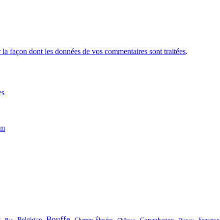
r la façon dont les données de vos commentaires sont traitées
.
es
im
Bouffe
t
Belgique