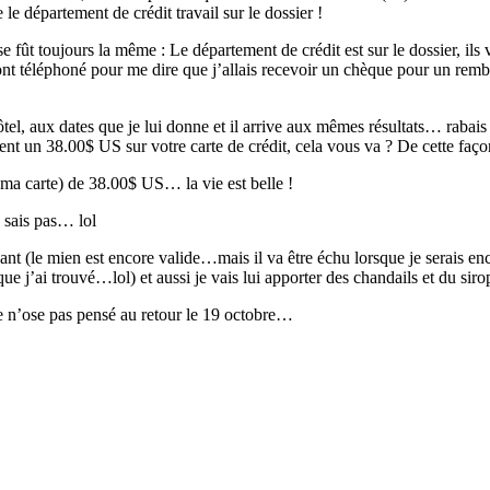
le département de crédit travail sur le dossier !
e fût toujours la même : Le département de crédit est sur le dossier, i
 téléphoné pour me dire que j’allais recevoir un chèque pour un rembou
tel, aux dates que je lui donne et il arrive aux mêmes résultats… rabais
nt un 38.00$ US sur votre carte de crédit, cela vous va ? De cette façon
r ma carte) de 38.00$ US… la vie est belle !
 sais pas… lol
vant (le mien est encore valide…mais il va être échu lorsque je serais enc
j’ai trouvé…lol) et aussi je vais lui apporter des chandails et du siro
 n’ose pas pensé au retour le 19 octobre…