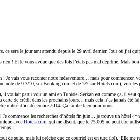
, ce sera le jour tant attendu depuis le 29 avril dernier. Jour où j’ai q
rien ! Et je vous avoue que des fois j’étais pas mal déprimé. Mais bon v
n ! Je vais vous raconter notre mésaventure… mais pour commencer, voic
une note de 9.3/10, sur Booking.com et de 5/5 sur Hotels.com), voir les
, il voulait partir voir un ami en Tunisie. Serkan est comme ça, il veut
r sa carte de crédit dans les prochains jours… mais cela n’as jamais ét
à être utilisé d’ici décembre 2014. Ça tombe bien pour nous.
e ! Je commence les recherches d’hôtels fin juin… je trouve un hôtel 4*
munique avec
Hotels.com
, qui me disent, que le 75.00$ ne peut être util
temps !
ut de suite, mais lui précise que ce courriel est en turc (lol). Elle me 