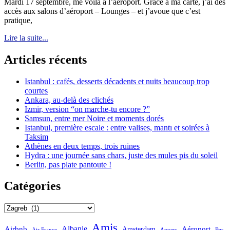
Mardi 17 septembre, me voilà à l’aéroport. Grâce à ma carte, j’ai des
accès aux salons d’aéroport – Lounges – et j’avoue que c’est
pratique,
Lire la suite...
Articles récents
Istanbul : cafés, desserts décadents et nuits beaucoup trop
courtes
Ankara, au-delà des clichés
Izmir, version “on marche-tu encore ?”
Samsun, entre mer Noire et moments dorés
Istanbul, première escale : entre valises, mantı et soirées à
Taksim
Athènes en deux temps, trois ruines
Hydra : une journée sans chars, juste des mules pis du soleil
Berlin, pas plate pantoute !
Catégories
Catégories
Amis
Albanie
Aéroport
Airbnb
Amsterdam
Bar
Air France
Anvers