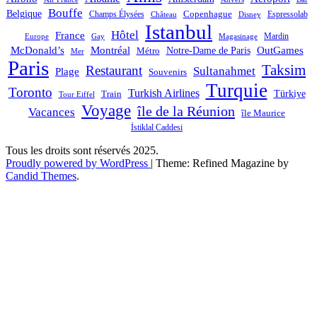
Bouffe
Belgique
Champs Élysées
Copenhague
Espressolab
Château
Disney
Istanbul
Hôtel
France
Mardin
Magasinage
Europe
Gay
OutGames
McDonald’s
Montréal
Notre-Dame de Paris
Métro
Mer
Paris
Taksim
Restaurant
Sultanahmet
Plage
Souvenirs
Turquie
Toronto
Turkish Airlines
Türkiye
Train
Tour Eiffel
Voyage
île de la Réunion
Vacances
île Maurice
İstiklal Caddesi
Tous les droits sont réservés 2025.
Proudly powered by WordPress
|
Theme: Refined Magazine by
Candid Themes
.