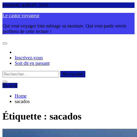
Skip
vendredi, août 07, 2026
to
Le castor voyageur
content
Qui veut voyager loin ménage sa monture. Qui veut partir serein
profitera de cette lecture !
Inscrivez-vous
Soit dit en passant
Rechercher :
Tu es là
Home
sacados
Étiquette :
sacados