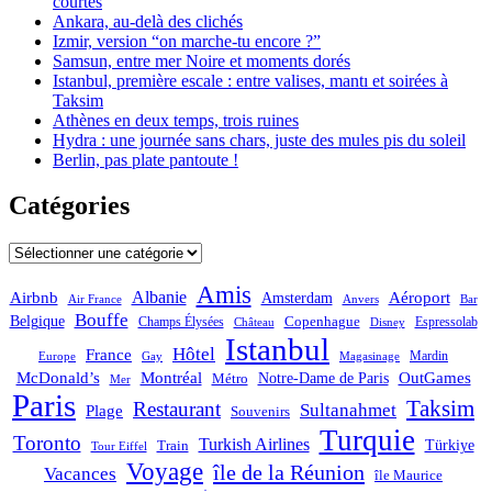
courtes
Ankara, au-delà des clichés
Izmir, version “on marche-tu encore ?”
Samsun, entre mer Noire et moments dorés
Istanbul, première escale : entre valises, mantı et soirées à
Taksim
Athènes en deux temps, trois ruines
Hydra : une journée sans chars, juste des mules pis du soleil
Berlin, pas plate pantoute !
Catégories
Catégories
Amis
Albanie
Aéroport
Airbnb
Amsterdam
Bar
Air France
Anvers
Bouffe
Belgique
Champs Élysées
Copenhague
Espressolab
Château
Disney
Istanbul
Hôtel
France
Mardin
Magasinage
Europe
Gay
OutGames
McDonald’s
Montréal
Notre-Dame de Paris
Métro
Mer
Paris
Taksim
Restaurant
Sultanahmet
Plage
Souvenirs
Turquie
Toronto
Turkish Airlines
Türkiye
Train
Tour Eiffel
Voyage
île de la Réunion
Vacances
île Maurice