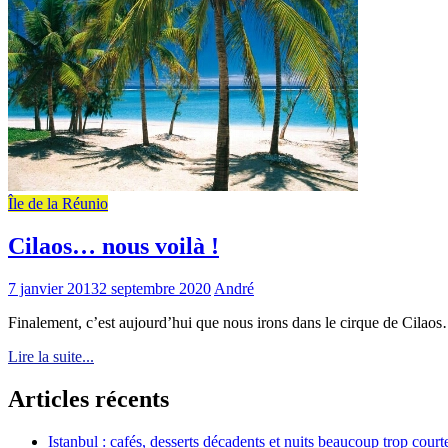
Île de la Réunio
Cilaos… nous voilà !
7 janvier 2013
2 septembre 2020
André
Finalement, c’est aujourd’hui que nous irons dans le cirque de Cilaos… 
Lire la suite...
Articles récents
Istanbul : cafés, desserts décadents et nuits beaucoup trop court