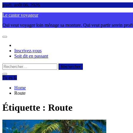
Skip
jeudi, août 06, 2026
to
Le castor voyageur
content
Qui veut voyager loin ménage sa monture. Qui veut partir serein profite
Inscrivez-vous
Soit dit en passant
Rechercher :
Tu es là
Home
Route
Étiquette :
Route