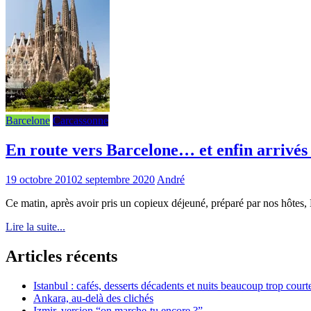
Barcelone
Carcassonne
En route vers Barcelone… et enfin arrivés 
19 octobre 2010
2 septembre 2020
André
Ce matin, après avoir pris un copieux déjeuné, préparé par nos hôtes, 
Lire la suite...
Articles récents
Istanbul : cafés, desserts décadents et nuits beaucoup trop court
Ankara, au-delà des clichés
Izmir, version “on marche-tu encore ?”