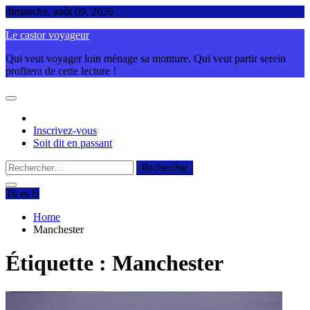
Skip
dimanche, août 09, 2026
to
Le castor voyageur
content
Qui veut voyager loin ménage sa monture. Qui veut partir serein
profitera de cette lecture !
Inscrivez-vous
Soit dit en passant
Rechercher :
Tu es là
Home
Manchester
Étiquette :
Manchester