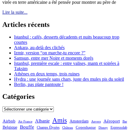
virée en terre américaine a été pensée pour montrer au père de
Lire la suite...
Articles récents
Istanbul : cafés, desserts décadents et nuits beaucoup trop
courtes
Ankara, au-delà des clichés
Izmir, version “on marche-tu encore ?”
Samsun, entre mer Noire et moments dorés
Istanbul, première escale : entre valises, mantı et soirées à
Taksim
Athènes en deux temps, trois ruines
Hydra : une journée sans chars, juste des mules pis du soleil
Berlin, pas plate pantoute !
Catégories
Catégories
Amis
Albanie
Aéroport
Airbnb
Amsterdam
Bar
Air France
Anvers
Bouffe
Belgique
Champs Élysées
Copenhague
Espressolab
Château
Disney