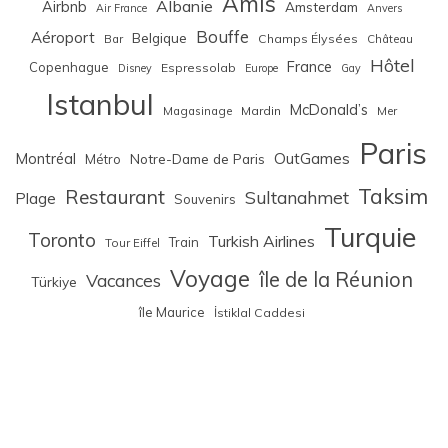
Amis
Albanie
Airbnb
Amsterdam
Air France
Anvers
Bouffe
Aéroport
Belgique
Bar
Champs Élysées
Château
Hôtel
France
Copenhague
Espressolab
Disney
Europe
Gay
Istanbul
McDonald’s
Magasinage
Mardin
Mer
Paris
Montréal
OutGames
Notre-Dame de Paris
Métro
Taksim
Restaurant
Sultanahmet
Plage
Souvenirs
Turquie
Toronto
Turkish Airlines
Train
Tour Eiffel
Voyage
île de la Réunion
Vacances
Türkiye
île Maurice
İstiklal Caddesi