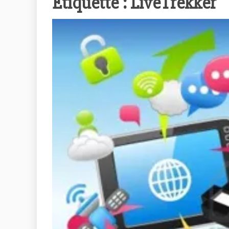
Étiquette :
LiveTrekker