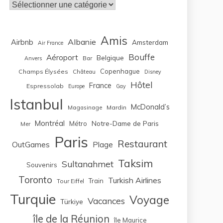
Catégories
Amis
Albanie
Airbnb
Amsterdam
Air France
Bouffe
Aéroport
Belgique
Bar
Anvers
Copenhague
Champs Élysées
Château
Disney
Hôtel
France
Espressolab
Europe
Gay
Istanbul
McDonald’s
Magasinage
Mardin
Montréal
Notre-Dame de Paris
Métro
Mer
Paris
Restaurant
OutGames
Plage
Taksim
Sultanahmet
Souvenirs
Toronto
Turkish Airlines
Train
Tour Eiffel
Turquie
Voyage
Vacances
Türkiye
île de la Réunion
île Maurice