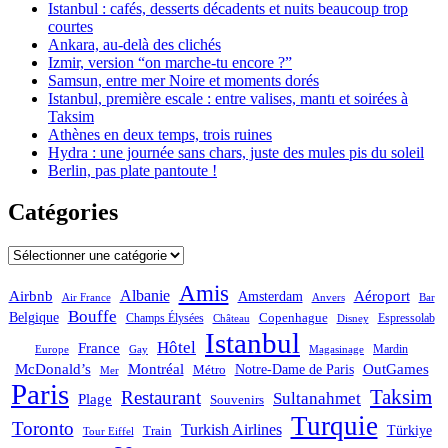
Istanbul : cafés, desserts décadents et nuits beaucoup trop
courtes
Ankara, au-delà des clichés
Izmir, version “on marche-tu encore ?”
Samsun, entre mer Noire et moments dorés
Istanbul, première escale : entre valises, mantı et soirées à
Taksim
Athènes en deux temps, trois ruines
Hydra : une journée sans chars, juste des mules pis du soleil
Berlin, pas plate pantoute !
Catégories
Catégories
Amis
Albanie
Aéroport
Airbnb
Amsterdam
Bar
Air France
Anvers
Bouffe
Belgique
Champs Élysées
Copenhague
Espressolab
Château
Disney
Istanbul
Hôtel
France
Mardin
Magasinage
Europe
Gay
OutGames
McDonald’s
Montréal
Notre-Dame de Paris
Métro
Mer
Paris
Taksim
Restaurant
Sultanahmet
Plage
Souvenirs
Turquie
Toronto
Turkish Airlines
Türkiye
Train
Tour Eiffel