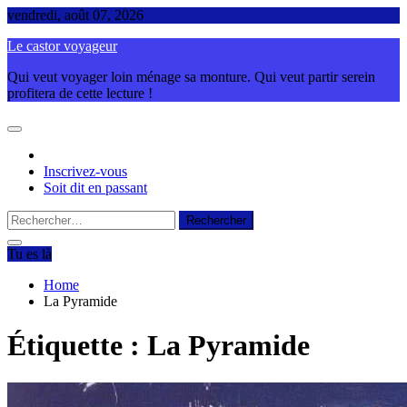
Skip
vendredi, août 07, 2026
to
Le castor voyageur
content
Qui veut voyager loin ménage sa monture. Qui veut partir serein
profitera de cette lecture !
Inscrivez-vous
Soit dit en passant
Rechercher :
Tu es là
Home
La Pyramide
Étiquette :
La Pyramide