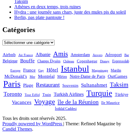
Taksim
Athènes en deux temps, trois ruines
Hydra : une journée sans chars, juste des mules pis du soleil
Berlin, pas plate pantoute !
Catégories
Catégories
Amis
Albanie
Aéroport
Airbnb
Amsterdam
Bar
Air France
Anvers
Bouffe
Belgique
Champs Élysées
Copenhague
Espressolab
Château
Disney
Istanbul
Hôtel
France
Mardin
Magasinage
Europe
Gay
OutGames
McDonald’s
Montréal
Notre-Dame de Paris
Métro
Mer
Paris
Taksim
Restaurant
Sultanahmet
Plage
Souvenirs
Turquie
Toronto
Turkish Airlines
Türkiye
Train
Tour Eiffel
Voyage
île de la Réunion
Vacances
île Maurice
İstiklal Caddesi
Tous les droits sont réservés 2025.
Proudly powered by WordPress
|
Theme: Refined Magazine by
Candid Themes
.