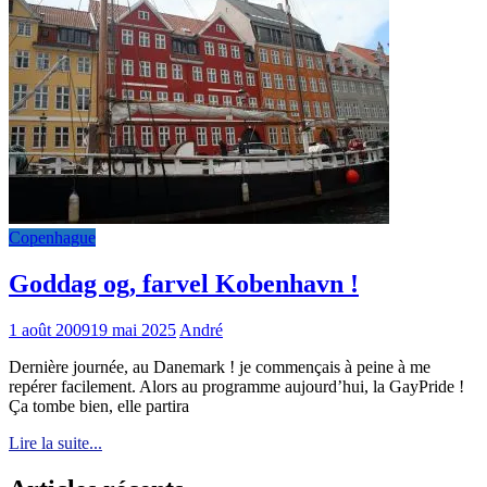
Copenhague
Goddag og, farvel Kobenhavn !
1 août 2009
19 mai 2025
André
Dernière journée, au Danemark ! je commençais à peine à me
repérer facilement. Alors au programme aujourd’hui, la GayPride !
Ça tombe bien, elle partira
Lire la suite...