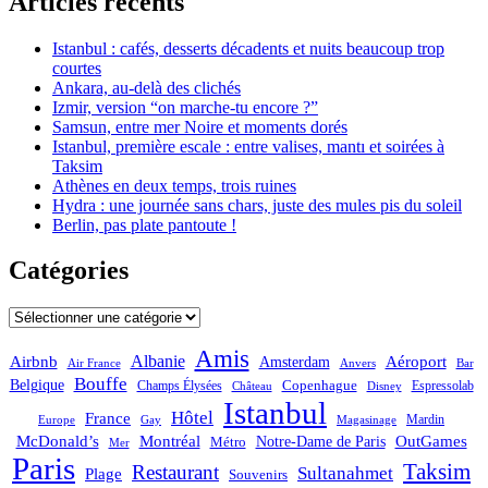
Articles récents
Istanbul : cafés, desserts décadents et nuits beaucoup trop
courtes
Ankara, au-delà des clichés
Izmir, version “on marche-tu encore ?”
Samsun, entre mer Noire et moments dorés
Istanbul, première escale : entre valises, mantı et soirées à
Taksim
Athènes en deux temps, trois ruines
Hydra : une journée sans chars, juste des mules pis du soleil
Berlin, pas plate pantoute !
Catégories
Catégories
Amis
Albanie
Aéroport
Airbnb
Amsterdam
Bar
Air France
Anvers
Bouffe
Belgique
Champs Élysées
Copenhague
Espressolab
Château
Disney
Istanbul
Hôtel
France
Mardin
Magasinage
Europe
Gay
OutGames
McDonald’s
Montréal
Notre-Dame de Paris
Métro
Mer
Paris
Taksim
Restaurant
Sultanahmet
Plage
Souvenirs