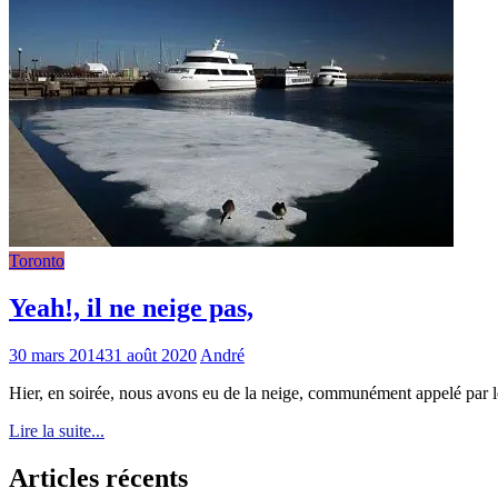
Toronto
Yeah!, il ne neige pas,
30 mars 2014
31 août 2020
André
Hier, en soirée, nous avons eu de la neige, communément appelé par 
Lire la suite...
Articles récents