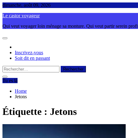
Skip
dimanche, août 09, 2026
to
Le castor voyageur
content
Qui veut voyager loin ménage sa monture. Qui veut partir serein profite
Inscrivez-vous
Soit dit en passant
Rechercher :
Tu es là
Home
Jetons
Étiquette :
Jetons