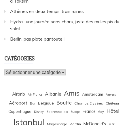
à Taksim
Athènes en deux temps, trois ruines
Hydra : une journée sans chars, juste des mules pis du
soleil
Berlin, pas plate pantoute !
CATÉGORIES
Catégories
Amis
Albanie
Airbnb
Amsterdam
Air France
Anvers
Bouffe
Aéroport
Belgique
Bar
Champs Élysées
Château
Hôtel
France
Copenhague
Espressolab
Disney
Europe
Gay
Istanbul
McDonald’s
Magasinage
Mardin
Mer