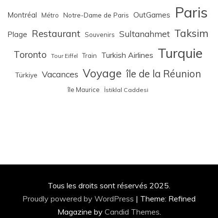
Paris
Montréal
OutGames
Notre-Dame de Paris
Métro
Taksim
Restaurant
Sultanahmet
Plage
Souvenirs
Turquie
Toronto
Turkish Airlines
Train
Tour Eiffel
Voyage
île de la Réunion
Vacances
Türkiye
île Maurice
İstiklal Caddesi
Tous les droits sont réservés 2025.
Proudly powered by WordPress
|
Theme: Refined
Magazine by
Candid Themes
.