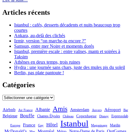
Articles récents
Istanbul : cafés, desserts décadents et nuits beaucoup trop
courtes
Ankara, au-delà des clichés
Izmir, version “on marche-tu encore ?”
Samsun, entre mer Noire et moments dorés
Istanbul, première escale : entre valises, mantı et soirées à
Taksim
Athènes en deux temps, trois ruines
Hydra : une journée sans chars, juste des mules pis du soleil
Berlin, pas plate pantoute !
Catégories
Catégories
Amis
Albanie
Aéroport
Airbnb
Amsterdam
Bar
Air France
Anvers
Bouffe
Belgique
Champs Élysées
Copenhague
Espressolab
Château
Disney
Istanbul
Hôtel
France
Mardin
Magasinage
Europe
Gay
OutGames
McDonald’s
Montréal
Notre-Dame de Paris
Métro
Mer