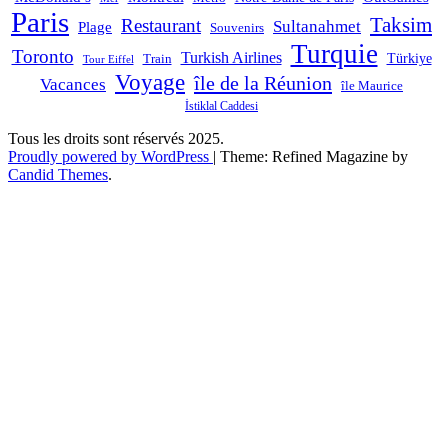
Paris
Taksim
Restaurant
Sultanahmet
Plage
Souvenirs
Turquie
Toronto
Turkish Airlines
Türkiye
Train
Tour Eiffel
Voyage
île de la Réunion
Vacances
île Maurice
İstiklal Caddesi
Tous les droits sont réservés 2025.
Proudly powered by WordPress
|
Theme: Refined Magazine by
Candid Themes
.