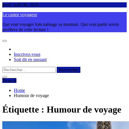
Skip
jeudi, août 06, 2026
to
Le castor voyageur
content
Qui veut voyager loin ménage sa monture. Qui veut partir serein
profitera de cette lecture !
Inscrivez-vous
Soit dit en passant
Rechercher :
Tu es là
Home
Humour de voyage
Étiquette :
Humour de voyage