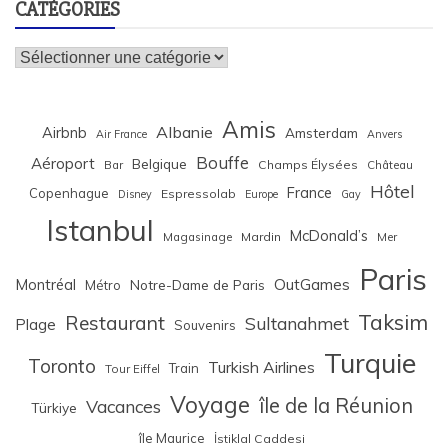
CATÉGORIES
Catégories
Amis
Albanie
Airbnb
Amsterdam
Air France
Anvers
Bouffe
Aéroport
Belgique
Bar
Champs Élysées
Château
Hôtel
France
Copenhague
Espressolab
Disney
Europe
Gay
Istanbul
McDonald’s
Magasinage
Mardin
Mer
Paris
Montréal
OutGames
Notre-Dame de Paris
Métro
Taksim
Restaurant
Sultanahmet
Plage
Souvenirs
Turquie
Toronto
Turkish Airlines
Train
Tour Eiffel
Voyage
île de la Réunion
Vacances
Türkiye
île Maurice
İstiklal Caddesi