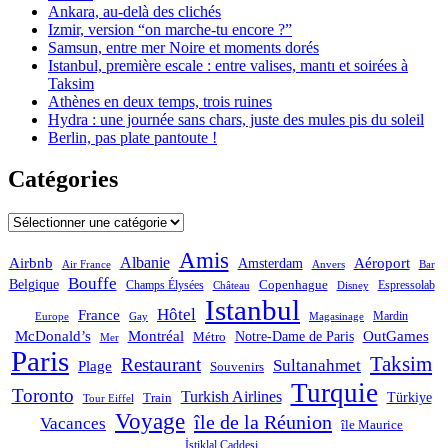
Ankara, au-delà des clichés
Izmir, version “on marche-tu encore ?”
Samsun, entre mer Noire et moments dorés
Istanbul, première escale : entre valises, mantı et soirées à
Taksim
Athènes en deux temps, trois ruines
Hydra : une journée sans chars, juste des mules pis du soleil
Berlin, pas plate pantoute !
Catégories
Catégories
Amis
Albanie
Aéroport
Airbnb
Amsterdam
Bar
Air France
Anvers
Bouffe
Belgique
Champs Élysées
Copenhague
Espressolab
Château
Disney
Istanbul
Hôtel
France
Mardin
Magasinage
Europe
Gay
OutGames
McDonald’s
Montréal
Notre-Dame de Paris
Métro
Mer
Paris
Taksim
Restaurant
Sultanahmet
Plage
Souvenirs
Turquie
Toronto
Turkish Airlines
Türkiye
Train
Tour Eiffel
Voyage
île de la Réunion
Vacances
île Maurice
İstiklal Caddesi