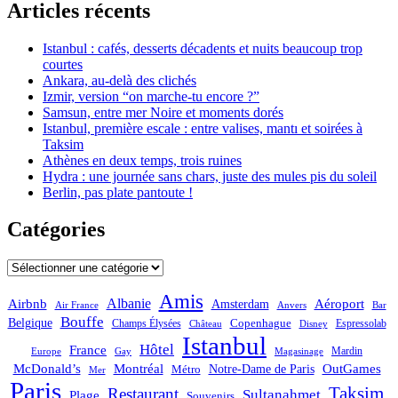
Articles récents
Istanbul : cafés, desserts décadents et nuits beaucoup trop
courtes
Ankara, au-delà des clichés
Izmir, version “on marche-tu encore ?”
Samsun, entre mer Noire et moments dorés
Istanbul, première escale : entre valises, mantı et soirées à
Taksim
Athènes en deux temps, trois ruines
Hydra : une journée sans chars, juste des mules pis du soleil
Berlin, pas plate pantoute !
Catégories
Catégories
Amis
Albanie
Aéroport
Airbnb
Amsterdam
Bar
Air France
Anvers
Bouffe
Belgique
Champs Élysées
Copenhague
Espressolab
Château
Disney
Istanbul
Hôtel
France
Mardin
Magasinage
Europe
Gay
OutGames
McDonald’s
Montréal
Notre-Dame de Paris
Métro
Mer
Paris
Taksim
Restaurant
Sultanahmet
Plage
Souvenirs