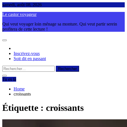
Skip
samedi, août 08, 2026
to
Le castor voyageur
content
Qui veut voyager loin ménage sa monture. Qui veut partir serein
profitera de cette lecture !
Inscrivez-vous
Soit dit en passant
Rechercher :
Tu es là
Home
croissants
Étiquette :
croissants