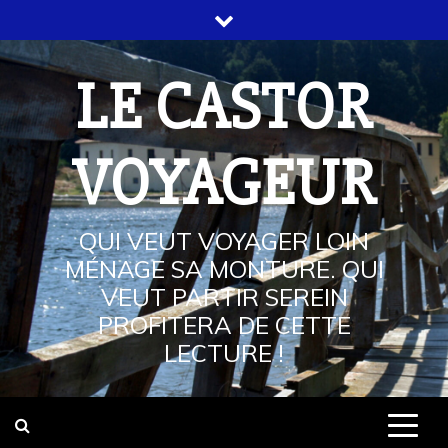
Skip
to
content
LE CASTOR
VOYAGEUR
QUI VEUT VOYAGER LOIN
MÉNAGE SA MONTURE. QUI
VEUT PARTIR SEREIN
PROFITERA DE CETTE
LECTURE !