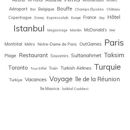
Air France
Anvers
Bouffe
Aéroport
Belgique
Bar
Champs Élysées
Château
Hôtel
France
Copenhague
Espressolab
Disney
Europe
Gay
Istanbul
McDonald’s
Magasinage
Mardin
Mer
Paris
Montréal
OutGames
Notre-Dame de Paris
Métro
Taksim
Restaurant
Sultanahmet
Plage
Souvenirs
Turquie
Toronto
Turkish Airlines
Train
Tour Eiffel
Voyage
île de la Réunion
Vacances
Türkiye
île Maurice
İstiklal Caddesi