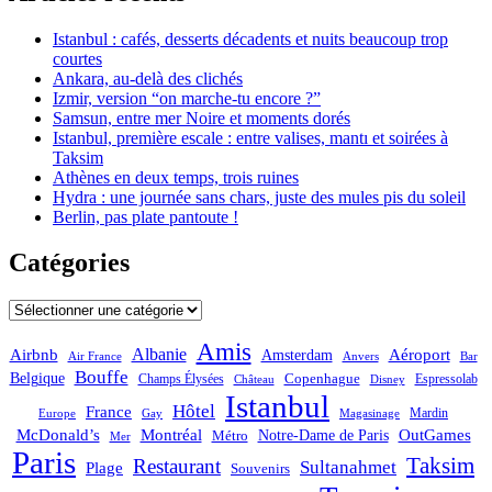
Istanbul : cafés, desserts décadents et nuits beaucoup trop
courtes
Ankara, au-delà des clichés
Izmir, version “on marche-tu encore ?”
Samsun, entre mer Noire et moments dorés
Istanbul, première escale : entre valises, mantı et soirées à
Taksim
Athènes en deux temps, trois ruines
Hydra : une journée sans chars, juste des mules pis du soleil
Berlin, pas plate pantoute !
Catégories
Catégories
Amis
Albanie
Aéroport
Airbnb
Amsterdam
Bar
Air France
Anvers
Bouffe
Belgique
Champs Élysées
Copenhague
Espressolab
Château
Disney
Istanbul
Hôtel
France
Mardin
Magasinage
Europe
Gay
OutGames
McDonald’s
Montréal
Notre-Dame de Paris
Métro
Mer
Paris
Taksim
Restaurant
Sultanahmet
Plage
Souvenirs