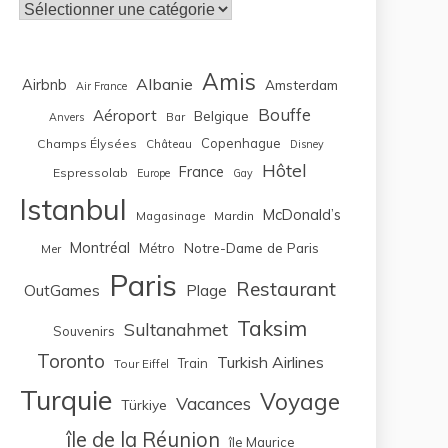
Catégories
Amis
Albanie
Airbnb
Amsterdam
Air France
Bouffe
Aéroport
Belgique
Bar
Anvers
Copenhague
Champs Élysées
Château
Disney
Hôtel
France
Espressolab
Europe
Gay
Istanbul
McDonald’s
Magasinage
Mardin
Montréal
Notre-Dame de Paris
Métro
Mer
Paris
Restaurant
OutGames
Plage
Taksim
Sultanahmet
Souvenirs
Toronto
Turkish Airlines
Train
Tour Eiffel
Turquie
Voyage
Vacances
Türkiye
île de la Réunion
île Maurice