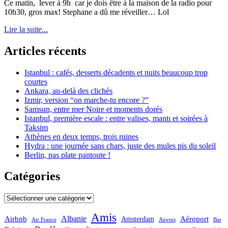
Ce matin, lever à 9h car je dois être à la maison de la radio pour
10h30, gros max! Stephane a dû me réveiller… Lol
Lire la suite...
Articles récents
Istanbul : cafés, desserts décadents et nuits beaucoup trop
courtes
Ankara, au-delà des clichés
Izmir, version “on marche-tu encore ?”
Samsun, entre mer Noire et moments dorés
Istanbul, première escale : entre valises, mantı et soirées à
Taksim
Athènes en deux temps, trois ruines
Hydra : une journée sans chars, juste des mules pis du soleil
Berlin, pas plate pantoute !
Catégories
Catégories
Amis
Albanie
Aéroport
Airbnb
Amsterdam
Bar
Air France
Anvers