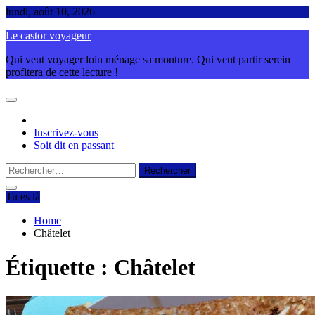
Skip
lundi, août 10, 2026
to
Le castor voyageur
content
Qui veut voyager loin ménage sa monture. Qui veut partir serein
profitera de cette lecture !
Inscrivez-vous
Soit dit en passant
Rechercher :
Tu es là
Home
Châtelet
Étiquette :
Châtelet