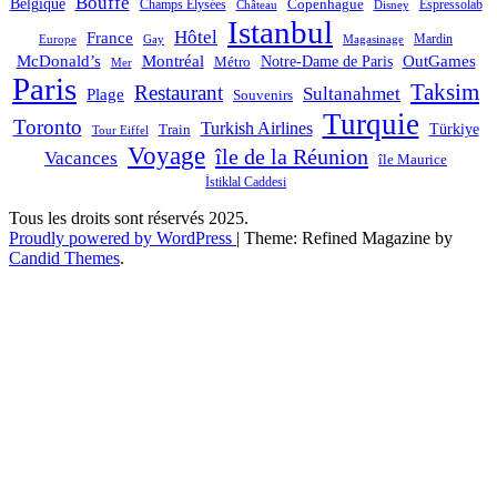
Bouffe
Belgique
Champs Élysées
Copenhague
Espressolab
Château
Disney
Istanbul
Hôtel
France
Mardin
Magasinage
Europe
Gay
OutGames
McDonald’s
Montréal
Notre-Dame de Paris
Métro
Mer
Paris
Taksim
Restaurant
Sultanahmet
Plage
Souvenirs
Turquie
Toronto
Turkish Airlines
Türkiye
Train
Tour Eiffel
Voyage
île de la Réunion
Vacances
île Maurice
İstiklal Caddesi
Tous les droits sont réservés 2025.
Proudly powered by WordPress
|
Theme: Refined Magazine by
Candid Themes
.