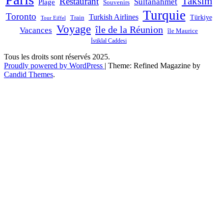
Taksim
Restaurant
Sultanahmet
Plage
Souvenirs
Turquie
Toronto
Turkish Airlines
Türkiye
Train
Tour Eiffel
Voyage
île de la Réunion
Vacances
île Maurice
İstiklal Caddesi
Tous les droits sont réservés 2025.
Proudly powered by WordPress
|
Theme: Refined Magazine by
Candid Themes
.