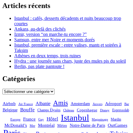
Articles récents
Istanbul : cafés, desserts décadents et nuits beaucoup trop
courtes
Ankara, au-delà des clichés
Izmir, version “on marche-tu encore ?”
Samsun, entre mer Noire et moments dorés
Istanbul, première escale : entre valises, mantı et soirées à
Taksim
Athènes en deux temps, trois ruines
Hydra : une journée sans chars, juste des mules pis du soleil
Berlin, pas plate pantoute !
Catégories
Catégories
Amis
Albanie
Aéroport
Airbnb
Amsterdam
Bar
Air France
Anvers
Bouffe
Belgique
Champs Élysées
Copenhague
Espressolab
Château
Disney
Istanbul
Hôtel
France
Mardin
Magasinage
Europe
Gay
OutGames
McDonald’s
Montréal
Notre-Dame de Paris
Métro
Mer
Paris