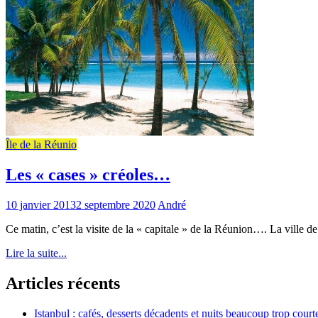
Île de la Réunio
Les « cases » créoles…
10 janvier 2013
2 septembre 2020
André
Ce matin, c’est la visite de la « capitale » de la Réunion…. La ville de
Lire la suite...
Articles récents
Istanbul : cafés, desserts décadents et nuits beaucoup trop court