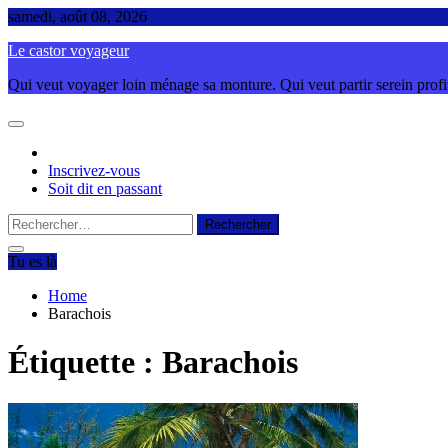
Skip
samedi, août 08, 2026
to
Le castor voyageur
content
Qui veut voyager loin ménage sa monture. Qui veut partir serein profite
Inscrivez-vous
Soit dit en passant
Rechercher :
Tu es là
Home
Barachois
Étiquette :
Barachois