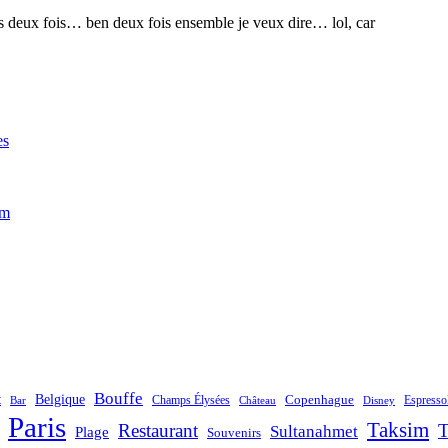
rons deux fois… ben deux fois ensemble je veux dire… lol, car
es
im
Bouffe
t
Belgique
Champs Élysées
Copenhague
Espresso
Bar
Château
Disney
Paris
Taksim
Restaurant
T
Sultanahmet
Plage
Souvenirs