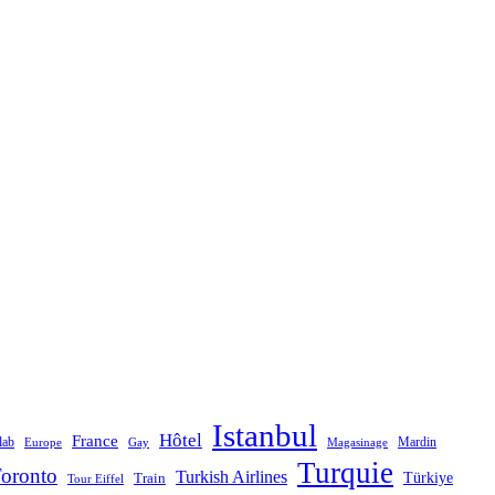
Istanbul
Hôtel
France
lab
Mardin
Magasinage
Europe
Gay
Turquie
oronto
Turkish Airlines
Türkiye
Train
Tour Eiffel