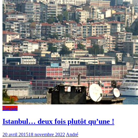
Turquie
Istanbul… deux fois plutôt qu’une !
20 avril 2015
18 novembre 2022
André