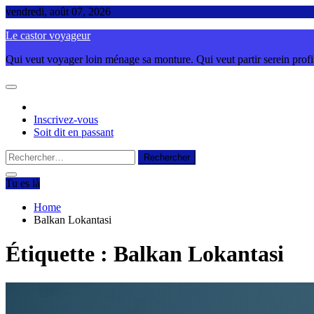
Skip
vendredi, août 07, 2026
to
Le castor voyageur
content
Qui veut voyager loin ménage sa monture. Qui veut partir serein profite
Inscrivez-vous
Soit dit en passant
Rechercher :
Tu es là
Home
Balkan Lokantasi
Étiquette :
Balkan Lokantasi