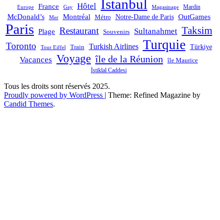
Istanbul
Hôtel
France
Mardin
Magasinage
Europe
Gay
OutGames
McDonald’s
Montréal
Notre-Dame de Paris
Métro
Mer
Paris
Taksim
Restaurant
Sultanahmet
Plage
Souvenirs
Turquie
Toronto
Turkish Airlines
Türkiye
Train
Tour Eiffel
Voyage
île de la Réunion
Vacances
île Maurice
İstiklal Caddesi
Tous les droits sont réservés 2025.
Proudly powered by WordPress
|
Theme: Refined Magazine by
Candid Themes
.