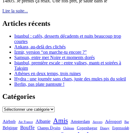
14h05. Je prends ça relax. Une fois prêt, je saute dans le
Lire la suite...
Articles récents
Istanbul : cafés, desserts décadents et nuits beaucoup trop
courtes
Ankara, au-delà des clichés
Izmir, version “on marche-tu encore ?”
Samsun, entre mer Noire et moments dorés
Istanbul, première escale : entre valises, mantı et soirées à
Taksim
Athènes en deux temps, trois ruines
Hydra : une journée sans chars, juste des mules pis du soleil
Berlin, pas plate pantoute !
Catégories
Catégories
Amis
Albanie
Aéroport
Airbnb
Amsterdam
Bar
Air France
Anvers
Bouffe
Belgique
Champs Élysées
Copenhague
Espressolab
Château
Disney