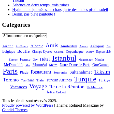
Taksim
Athènes en deux temps, trois ruines
Hydra : une journée sans chars, juste des mules pis du soleil
Berlin, pas plate pantoute !
Catégories
Catégories
Amis
Albanie
Aéroport
Airbnb
Amsterdam
Bar
Air France
Anvers
Bouffe
Belgique
Champs Élysées
Copenhague
Espressolab
Château
Disney
Istanbul
Hôtel
France
Mardin
Magasinage
Europe
Gay
OutGames
McDonald’s
Montréal
Notre-Dame de Paris
Métro
Mer
Paris
Taksim
Restaurant
Sultanahmet
Plage
Souvenirs
Turquie
Toronto
Turkish Airlines
Türkiye
Train
Tour Eiffel
Voyage
île de la Réunion
Vacances
île Maurice
İstiklal Caddesi
Tous les droits sont réservés 2025.
Proudly powered by WordPress
|
Theme: Refined Magazine by
Candid Themes
.