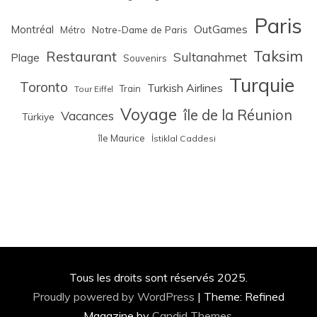
Paris
Montréal
OutGames
Notre-Dame de Paris
Métro
Taksim
Restaurant
Sultanahmet
Plage
Souvenirs
Turquie
Toronto
Turkish Airlines
Train
Tour Eiffel
Voyage
île de la Réunion
Vacances
Türkiye
île Maurice
İstiklal Caddesi
Tous les droits sont réservés 2025.
Proudly powered by WordPress
|
Theme: Refined
Magazine by
Candid Themes
.