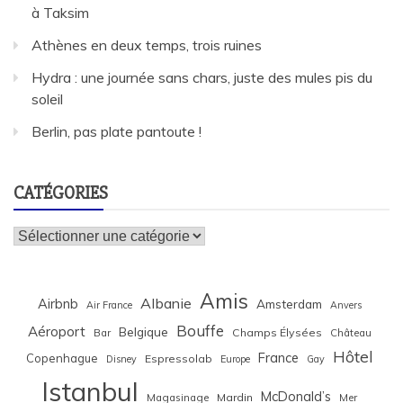
à Taksim
Athènes en deux temps, trois ruines
Hydra : une journée sans chars, juste des mules pis du
soleil
Berlin, pas plate pantoute !
CATÉGORIES
Catégories
Amis
Albanie
Airbnb
Amsterdam
Air France
Anvers
Bouffe
Aéroport
Belgique
Bar
Champs Élysées
Château
Hôtel
France
Copenhague
Espressolab
Disney
Europe
Gay
Istanbul
McDonald’s
Magasinage
Mardin
Mer