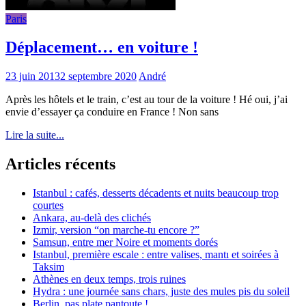
Paris
Déplacement… en voiture !
23 juin 2013
2 septembre 2020
André
Après les hôtels et le train, c’est au tour de la voiture ! Hé oui, j’ai
envie d’essayer ça conduire en France ! Non sans
Lire la suite...
Articles récents
Istanbul : cafés, desserts décadents et nuits beaucoup trop
courtes
Ankara, au-delà des clichés
Izmir, version “on marche-tu encore ?”
Samsun, entre mer Noire et moments dorés
Istanbul, première escale : entre valises, mantı et soirées à
Taksim
Athènes en deux temps, trois ruines
Hydra : une journée sans chars, juste des mules pis du soleil
Berlin, pas plate pantoute !