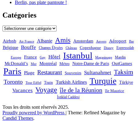
Berlin, pas plate pantoute !
Catégories
Catégories
Amis
Albanie
Aéroport
Airbnb
Amsterdam
Bar
Air France
Anvers
Bouffe
Belgique
Champs Élysées
Copenhague
Espressolab
Château
Disney
Istanbul
Hôtel
France
Mardin
Magasinage
Europe
Gay
OutGames
McDonald’s
Montréal
Notre-Dame de Paris
Métro
Mer
Paris
Taksim
Restaurant
Sultanahmet
Plage
Souvenirs
Turquie
Toronto
Turkish Airlines
Türkiye
Train
Tour Eiffel
Voyage
île de la Réunion
Vacances
île Maurice
İstiklal Caddesi
Tous les droits sont réservés 2025.
Proudly powered by WordPress
|
Theme: Refined Magazine by
Candid Themes
.