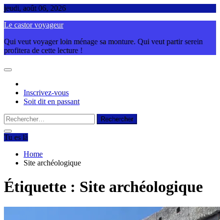
Skip
jeudi, août 06, 2026
to
Le castor voyageur
content
Qui veut voyager loin ménage sa monture. Qui veut partir serein
profitera de cette lecture !
Inscrivez-vous
Soit dit en passant
Rechercher :
Tu es là
Home
Site archéologique
Étiquette :
Site archéologique