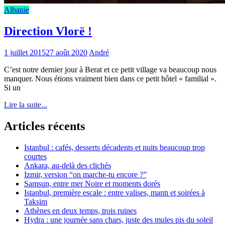
Albanie
Direction Vlorë !
1 juillet 2015
27 août 2020
André
C’est notre dernier jour à Berat et ce petit village va beaucoup nous
manquer. Nous étions vraiment bien dans ce petit hôtel « familial ».
Si un
Lire la suite...
Articles récents
Istanbul : cafés, desserts décadents et nuits beaucoup trop
courtes
Ankara, au-delà des clichés
Izmir, version “on marche-tu encore ?”
Samsun, entre mer Noire et moments dorés
Istanbul, première escale : entre valises, mantı et soirées à
Taksim
Athènes en deux temps, trois ruines
Hydra : une journée sans chars, juste des mules pis du soleil