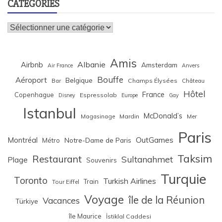
CATÉGORIES
Catégories
Amis
Albanie
Airbnb
Amsterdam
Air France
Anvers
Bouffe
Aéroport
Belgique
Bar
Champs Élysées
Château
Hôtel
France
Copenhague
Espressolab
Disney
Europe
Gay
Istanbul
McDonald’s
Magasinage
Mardin
Mer
Paris
Montréal
OutGames
Notre-Dame de Paris
Métro
Taksim
Restaurant
Sultanahmet
Plage
Souvenirs
Turquie
Toronto
Turkish Airlines
Train
Tour Eiffel
Voyage
île de la Réunion
Vacances
Türkiye
île Maurice
İstiklal Caddesi