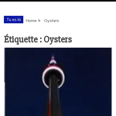
Tu es là
Home
Oysters
Étiquette :
Oysters