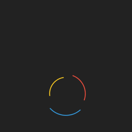
Paris
Le fantôme et le cari…
14 octobre 2010
André
Encore une autre journée de marche… car on fait beaucoup
de marche à Paris, sans oublier les escaliers… Ce matin,
direction les tuileries… c’est un
Lire la suite...
ARTICLES RÉCENTS