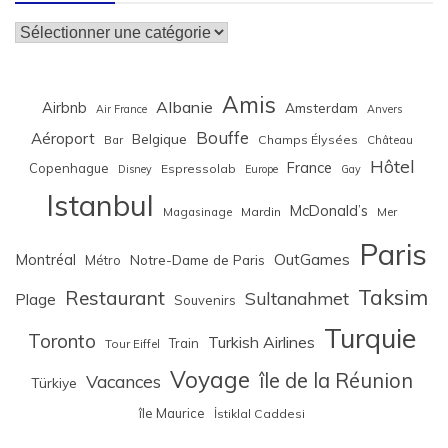
Catégories
Amis
Albanie
Airbnb
Amsterdam
Air France
Anvers
Bouffe
Aéroport
Belgique
Bar
Champs Élysées
Château
Hôtel
France
Copenhague
Espressolab
Disney
Europe
Gay
Istanbul
McDonald’s
Magasinage
Mardin
Mer
Paris
Montréal
OutGames
Notre-Dame de Paris
Métro
Taksim
Restaurant
Sultanahmet
Plage
Souvenirs
Turquie
Toronto
Turkish Airlines
Train
Tour Eiffel
Voyage
île de la Réunion
Vacances
Türkiye
île Maurice
İstiklal Caddesi