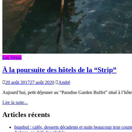
Las Vegas
À la poursuite des hôtels de la “Strip”
20 août 2017
27 août 2020
André
Aujourd’hui, petit déjeuner au “Paradise Garden Buffet” situé à l’hô
Lire la suite...
Articles récents
Istanbul : cafés, desserts décadents et nuits beaucoup trop court