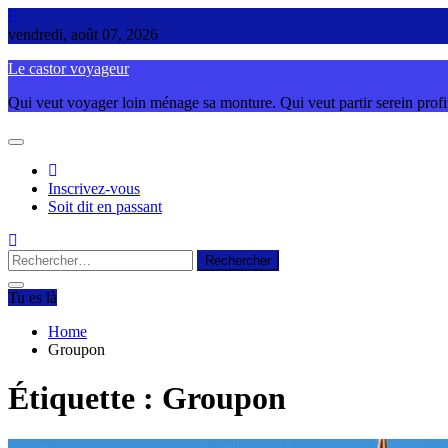
Skip
to
vendredi, août 07, 2026
content
Le castor voyageur
Qui veut voyager loin ménage sa monture. Qui veut partir serein profite
Inscrivez-vous
Soit dit en passant
Rechercher :
Tu es là
Home
Groupon
Étiquette :
Groupon