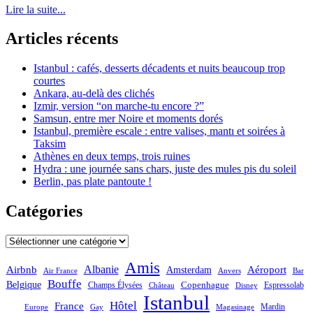
Lire la suite...
Articles récents
Istanbul : cafés, desserts décadents et nuits beaucoup trop
courtes
Ankara, au-delà des clichés
Izmir, version “on marche-tu encore ?”
Samsun, entre mer Noire et moments dorés
Istanbul, première escale : entre valises, mantı et soirées à
Taksim
Athènes en deux temps, trois ruines
Hydra : une journée sans chars, juste des mules pis du soleil
Berlin, pas plate pantoute !
Catégories
Catégories
Amis
Albanie
Aéroport
Airbnb
Amsterdam
Bar
Air France
Anvers
Bouffe
Belgique
Champs Élysées
Copenhague
Espressolab
Château
Disney
Istanbul
Hôtel
France
Mardin
Magasinage
Europe
Gay