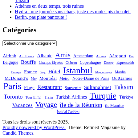
Taksim
Athènes en deux temps, trois ruines
Hydra : une journée sans chars, juste des mules pis du soleil
Berlin, pas plate pantoute !
Catégories
Catégories
Amis
Albanie
Aéroport
Airbnb
Amsterdam
Bar
Air France
Anvers
Bouffe
Belgique
Champs Élysées
Copenhague
Espressolab
Château
Disney
Istanbul
Hôtel
France
Mardin
Magasinage
Europe
Gay
OutGames
McDonald’s
Montréal
Notre-Dame de Paris
Métro
Mer
Paris
Taksim
Restaurant
Sultanahmet
Plage
Souvenirs
Turquie
Toronto
Turkish Airlines
Türkiye
Train
Tour Eiffel
Voyage
île de la Réunion
Vacances
île Maurice
İstiklal Caddesi
Tous les droits sont réservés 2025.
Proudly powered by WordPress
|
Theme: Refined Magazine by
Candid Themes
.